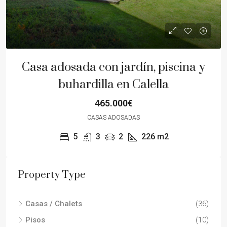
Casa adosada con jardín, piscina y
buhardilla en Calella
465.000€
CASAS ADOSADAS
5
3
2
226
m2
Property Type
Casas / Chalets
(36)
Pisos
(10)