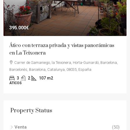
395.000€
Ático con terraza privada y vistas panorámicas
en La Teixonera
Carrer de Samaniego, la Teixonera, Horta-Guinardó, Barcelona,
Barcelonès, Barcelona, Catalunya, 08035, España
3
2
107
m2
ÁTICOS
Property Status
Venta
(50)