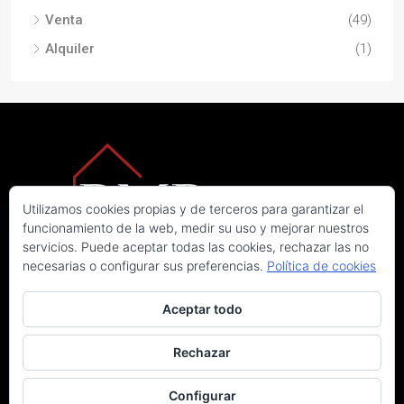
Venta
(49)
Alquiler
(1)
Utilizamos cookies propias y de terceros para garantizar el
funcionamiento de la web, medir su uso y mejorar nuestros
servicios. Puede aceptar todas las cookies, rechazar las no
necesarias o configurar sus preferencias.
Política de cookies
Aceptar todo
Rechazar
© RMP Real Estate. Todos los derechos reservados
Aviso legal
|
Política de privacidad
|
Política de cookies
Configurar