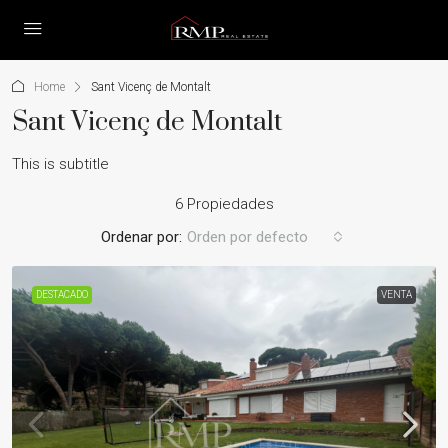
Home
Sant Vicenç de Montalt
Sant Vicenç de Montalt
This is subtitle
6 Propiedades
Ordenar por:
Orden por defecto
DESTACADO
VENTA