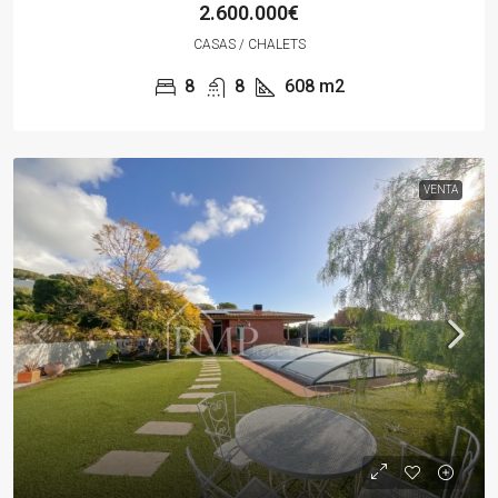
2.600.000€
CASAS / CHALETS
8
8
608
m2
VENTA