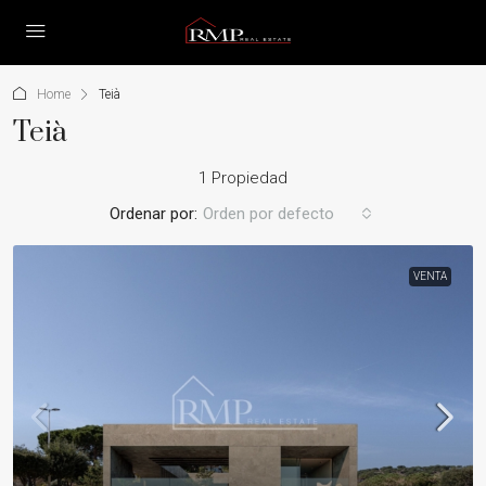
Home
Teià
Teià
1 Propiedad
Ordenar por:
Orden por defecto
VENTA