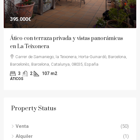
395.000€
Ático con terraza privada y vistas panorámicas
en La Teixonera
Carrer de Samaniego, la Teixonera, Horta-Guinardó, Barcelona,
Barcelonès, Barcelona, Catalunya, 08035, España
3
2
107
m2
ÁTICOS
Property Status
Venta
(50)
Alquiler
(1)