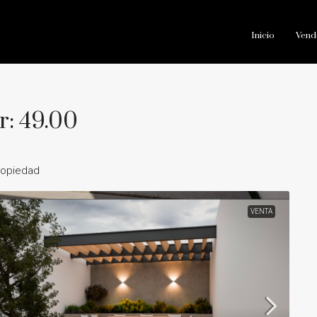
Inicio
Vend
r: 49.00
ropiedad
VENTA