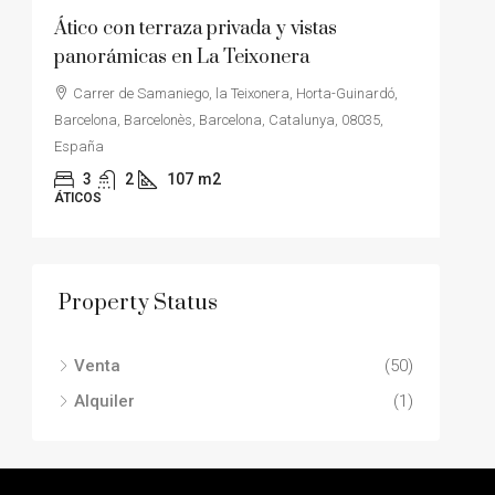
Ático con terraza privada y vistas
Cas
panorámicas en La Teixonera
vist
Carrer de Samaniego, la Teixonera, Horta-Guinardó,
Sa
Barcelona, Barcelonès, Barcelona, Catalunya, 08035,
Cata
España
CAS
3
2
107
m2
ÁTICOS
Property Status
Venta
(50)
Alquiler
(1)