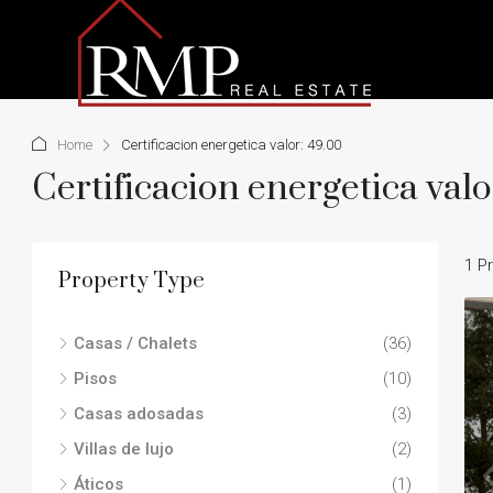
Home
Certificacion energetica valor: 49.00
Certificacion energetica valo
1 P
Property Type
Casas / Chalets
(36)
Pisos
(10)
Casas adosadas
(3)
Villas de lujo
(2)
Áticos
(1)