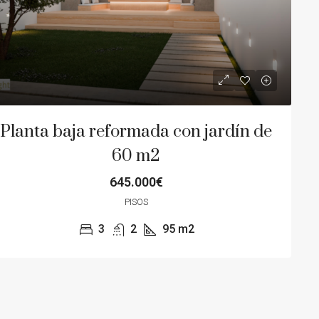
Planta baja reformada con jardín de
60 m2
645.000€
PISOS
3
2
95
m2
50.000€
380.000€