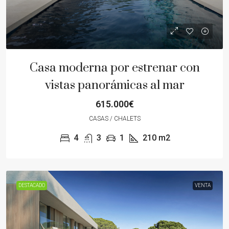
Casa moderna por estrenar con
vistas panorámicas al mar
615.000€
CASAS / CHALETS
4
3
1
210
m2
DESTACADO
VENTA