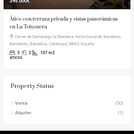
395.000€
Ático con terraza privada y vistas panorámicas
en La Teixonera
Carrer de Samaniego, la Teixonera, Horta-Guinardó, Barcelona,
Barcelonès, Barcelona, Catalunya, 08035, España
3
2
107
m2
ÁTICOS
Property Status
Venta
(50)
Alquiler
(1)