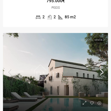
795.000€
PISOS
2
2
85
m2
VENTA