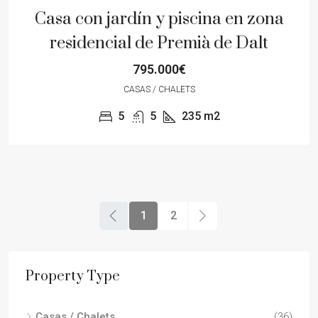
Casa con jardín y piscina en zona
residencial de Premià de Dalt
795.000€
CASAS / CHALETS
5
5
235
m2
1
2
Property Type
Casas / Chalets
(36)