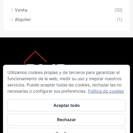
Venta
(50)
Alquiler
(1)
Utilizamos cookies propias y de terceros para garantizar el
funcionamiento de la web, medir su uso y mejorar nuestros
servicios. Puede aceptar todas las cookies, rechazar las no
necesarias o configurar sus preferencias.
Política de cookies
Aceptar todo
Rechazar
© RMP Real Estate. Todos los derechos reservados
Aviso legal
|
Política de privacidad
|
Política de cookies