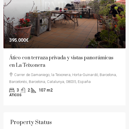
395.000€
Ático con terraza privada y vistas panorámicas
en La Teixonera
Carrer de Samaniego, la Teixonera, Horta-Guinardó, Barcelona,
Barcelonès, Barcelona, Catalunya, 08035, España
3
2
107
m2
ÁTICOS
Property Status