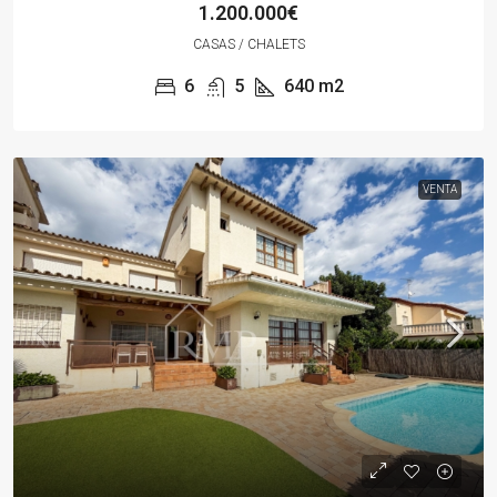
1.200.000€
CASAS / CHALETS
6
5
640
m2
VENTA