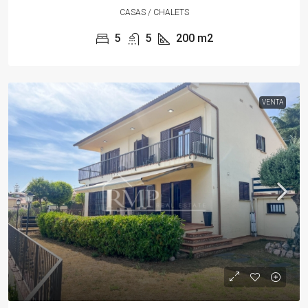
CASAS / CHALETS
5
5
200
m2
VENTA