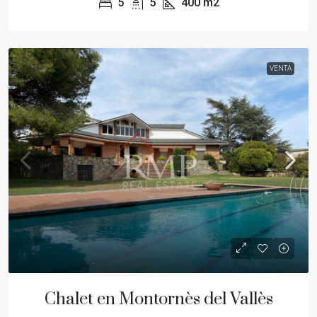
5
5
400
m2
VENTA
Chalet en Montornès del Vallès