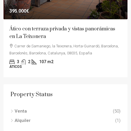
395.000€
Ático con terraza privada y vistas panorámicas
en La Teixonera
Carrer de Samaniego, la Teixonera, Horta-Guinardó, Barcelona,
Barcelonès, Barcelona, Catalunya, 08035, España
3
2
107
m2
ÁTICOS
Property Status
Venta
(50)
Alquiler
(1)