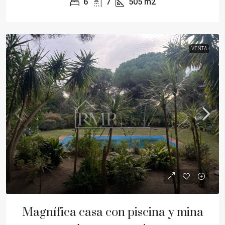
6
7
505
m2
VENTA
Magnífica casa con piscina y mina