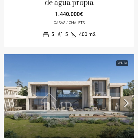
de agua propia
1.440.000€
CASAS / CHALETS
5
5
400
m2
VENTA