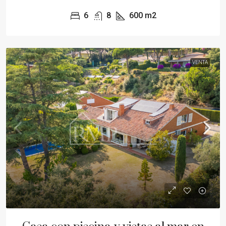
6
8
600
m2
VENTA