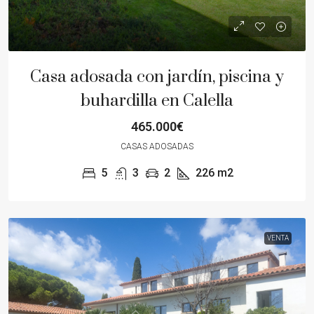
Casa adosada con jardín, piscina y
buhardilla en Calella
465.000€
CASAS ADOSADAS
5
3
2
226
m2
VENTA