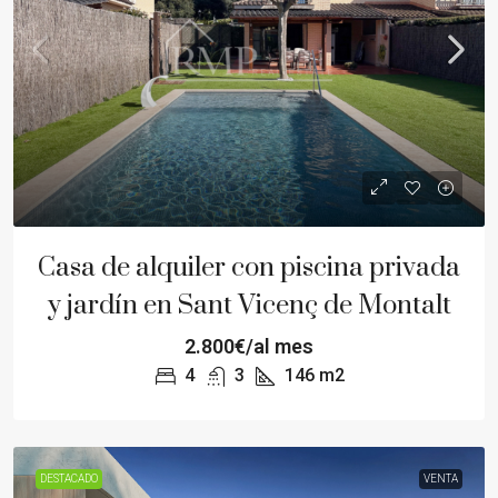
Casa de alquiler con piscina privada
y jardín en Sant Vicenç de Montalt
2.800€/al mes
4
3
146
m2
DESTACADO
VENTA