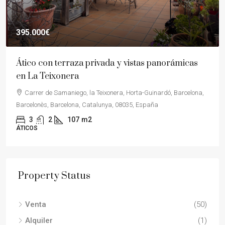
395.000€
Ático con terraza privada y vistas panorámicas
en La Teixonera
Carrer de Samaniego, la Teixonera, Horta-Guinardó, Barcelona,
Barcelonès, Barcelona, Catalunya, 08035, España
3
2
107
m2
ÁTICOS
Property Status
Venta
(50)
Alquiler
(1)