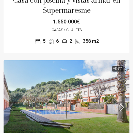
Casa con piscina y vistas al mar en
Supermaresme
1.550.000€
CASAS / CHALETS
5
6
2
358
m2
VENTA