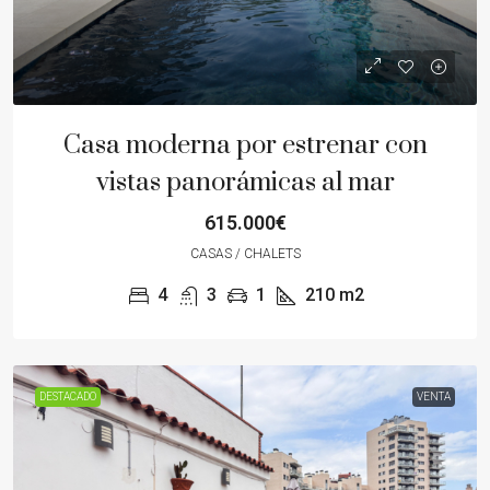
Casa moderna por estrenar con
vistas panorámicas al mar
615.000€
CASAS / CHALETS
4
3
1
210
m2
DESTACADO
VENTA