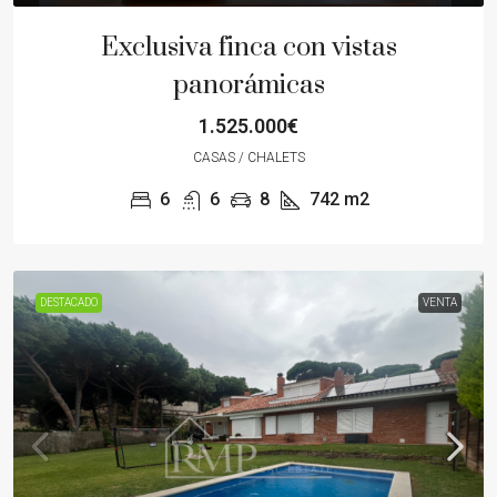
Exclusiva finca con vistas
panorámicas
1.525.000€
CASAS / CHALETS
6
6
8
742
m2
DESTACADO
VENTA