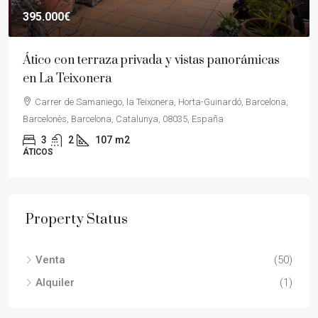
395.000€
Ático con terraza privada y vistas panorámicas
en La Teixonera
Carrer de Samaniego, la Teixonera, Horta-Guinardó, Barcelona,
Barcelonès, Barcelona, Catalunya, 08035, España
3
2
107
m2
ÁTICOS
Property Status
Venta
(50)
Alquiler
(1)