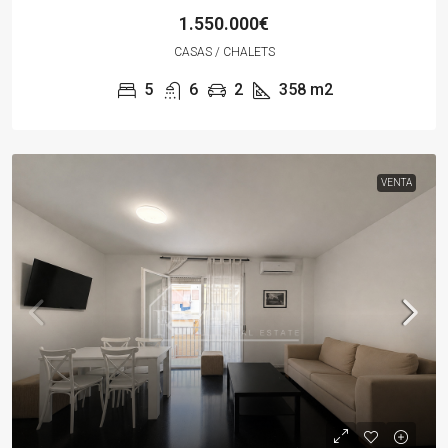
1.550.000€
CASAS / CHALETS
5
6
2
358
m2
VENTA