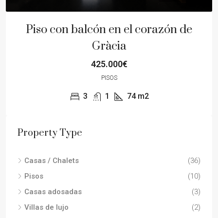
Piso con balcón en el corazón de
Gràcia
425.000€
PISOS
3
1
74
m2
Property Type
Casas / Chalets
(36)
Pisos
(10)
Casas adosadas
(3)
Villas de lujo
(2)