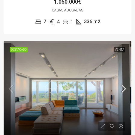
1.050.000€
CASAS ADOSADAS
7
4
1
336
m2
DESTACADO
VENTA