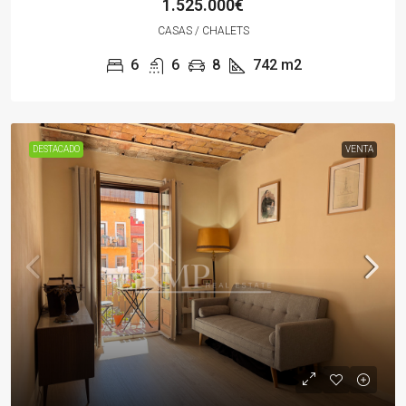
1.525.000€
CASAS / CHALETS
6
6
8
742
m2
DESTACADO
VENTA