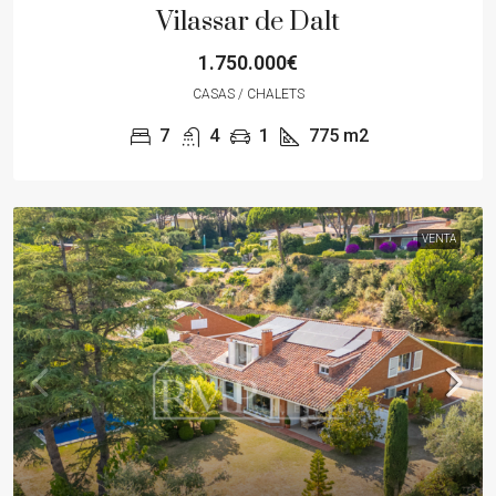
Vilassar de Dalt
1.750.000€
CASAS / CHALETS
7
4
1
775
m2
VENTA