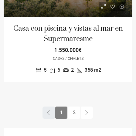
Casa con piscina y vistas al mar en
Supermaresme
1.550.000€
CASAS / CHALETS
5
6
2
358
m2
1
2