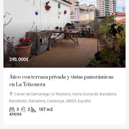
395.000€
Ático con terraza privada y vistas panorámicas
en La Teixonera
Carrer de Samaniego, la Teixonera, Horta-Guinardó, Barcelona,
Barcelonès, Barcelona, Catalunya, 08035, España
3
2
107
m2
ÁTICOS