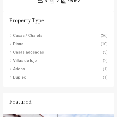
3
2
95
m2
Property Type
Casas / Chalets
(36)
Pisos
(10)
Casas adosadas
(3)
Villas de lujo
(2)
Áticos
(1)
Dúplex
(1)
Featured