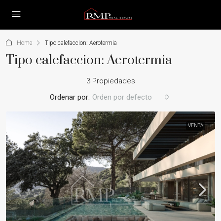
Home
Tipo calefaccion: Aerotermia
Tipo calefaccion: Aerotermia
3 Propiedades
Ordenar por:
Orden por defecto
VENTA