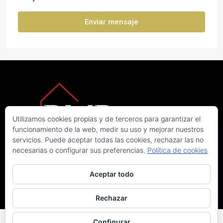
Enviar mensaje
Utilizamos cookies propias y de terceros para garantizar el
funcionamiento de la web, medir su uso y mejorar nuestros
servicios. Puede aceptar todas las cookies, rechazar las no
necesarias o configurar sus preferencias.
Política de cookies
Aceptar todo
Rechazar
© RMP Real Estate. Todos los derechos reservados
Aviso legal
|
Política de privacidad
|
Política de cookies
Configurar